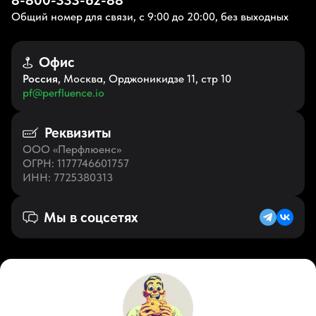
8-800-333-62-88
Общий номер для связи, с 9:00 до 20:00, без выходных
Офис
Россия
, Москва, Орджоникидзе 11, стр 10
pf@perfluence.io
Реквизиты
ООО «Перфлюенс»
ОГРН
: 1177746601757
ИНН
: 7725380313
Мы в соцсетях
Русский (RU)