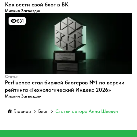
​Как вести свой блог в ВК
Михаил Загваздин
831
831
Статьи
Perfluence стал биржей блогеров №1 по версии
рейтинга «Технологический Индекс 2026»
Михаил Загваздин
Главная
Блог
Статьи автора Анна Шведун