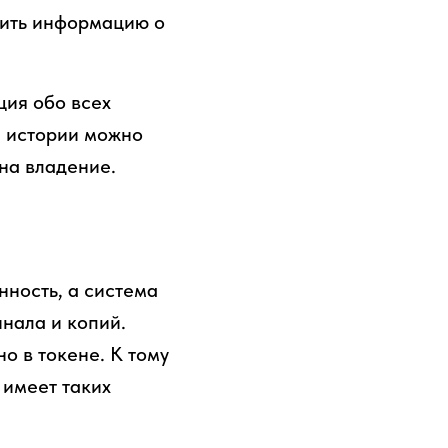
лить информацию о
ция обо всех
й истории можно
 на владение.
ность, а система
нала и копий.
о в токене. К тому
 имеет таких