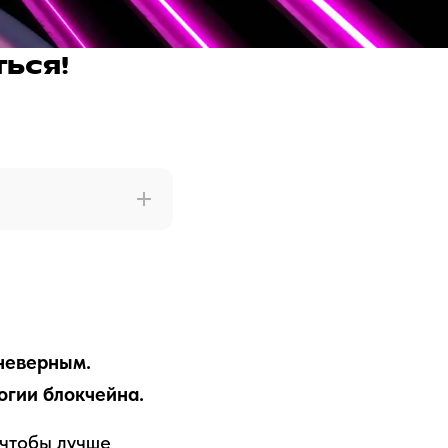
ться!
неверным.
огии блокчейна.
 чтобы лучше