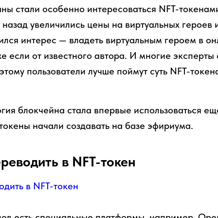
аны стали особенно интересоваться NFT-токенам
т назад увеличились цены на виртуальных героев
ился интерес — владеть виртуальным героем в он
е если от известного автора. И многие эксперты 
этому пользователи лучше поймут суть NFT-токена
гия блокчейна стала впервые использоваться ещ
у токены начали создавать на базе эфириума.
реводить в NFT-токен
ов есть специальные платформы, например, Open