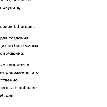
покупать,
шелек Ethereum.
для создания
их на базе умных
ная машина.
ые хранятся в
и-приложения, это
тственно.
отзывы. Наиболее
t, для