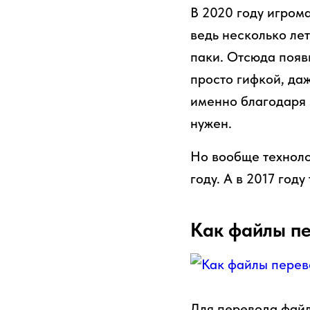
В 2020 году игром
ведь несколько ле
паки. Отсюда появ
просто гифкой, даж
именно благодаря 
нужен.
Но вообще техноло
году. А в 2017 год
Как файлы пе
Для перевода файл