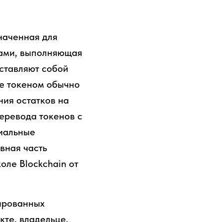
наченная для
вами, выполняющая
ставляют собой
ие токеном обычно
ния остатков на
еревода токенов с
циальные
вная часть
оле Blockchain от
ированных
те, владельце,