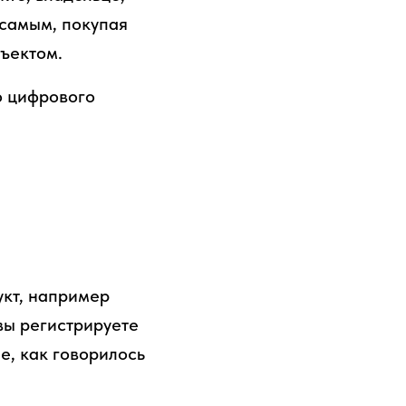
 самым, покупая
ъектом.
о цифрового
укт, например
 вы регистрируете
е, как говорилось