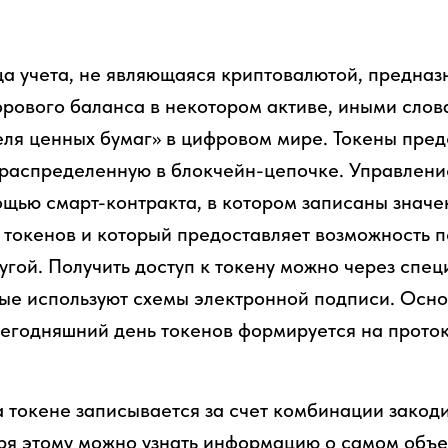
а учета, не являющаяся криптовалютой, предназ
рового баланса в некотором активе, иными сло
ля ценных бумаг» в цифровом мире. Токены пред
, распределенную в блокчейн-цепочке. Управлен
ощью смарт-контракта, в котором записаны значе
 токенов и который предоставляет возможность п
угой. Получить доступ к токену можно через спе
ые используют схемы электронной подписи. Осно
егодняшний день токенов формируется на проток
 токене записывается за счет комбинации закод
ря этому можно узнать информацию о самом объек