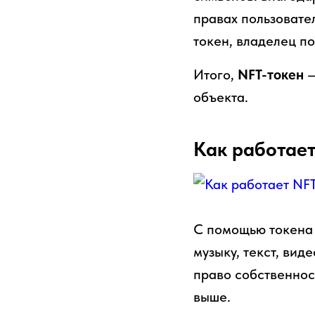
правах пользовате
токен, владелец п
Итого,
NFT-токен
—
объекта.
Как работае
С помощью токена 
музыку, текст, вид
право собственнос
выше.