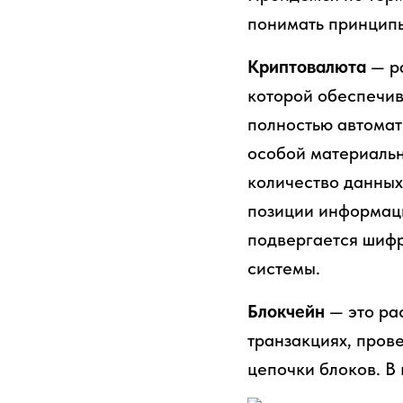
понимать принципы
Криптовалюта
— ра
которой обеспечив
полностью автомат
особой материальн
количество данных
позиции информаци
подвергается шифр
системы.
Блокчейн
— это ра
транзакциях, пров
цепочки блоков. В