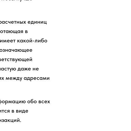
 расчетных единиц
ботающая в
 имеет какой-либо
обозначающее
тветствующей
частую даже не
ях между адресами
формацию обо всех
тся в виде
нзакций.