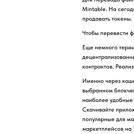
Mintable. На сего
продавать токены.
Чтобы перевести ф
Еще немного терми
децентрализованны
контрактов. Реали
Именно через коше
выбранном блокчей
наиболее удобные 
Скачивайте прилож
популярные для ма
маркетплейсов на T