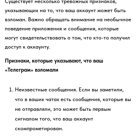
Существует несколько тревожных признаков,
указывающих на то, что ваш аккаунт может быть
взломан. Важно обращать внимание на необычное
поведение приложения и сообщения, которые
могут свидетельствовать о том, что кто-то получил
доступ к аккаунту.
Признаки, которые указывают, что ваш
«Телеграм» взломали
Неизвестные сообщения. Если вы заметили,
что в ваших чатах есть сообщения, которые вы
не отправляли, это может быть первым
сигналом того, что ваш аккаунт
скомпрометирован.