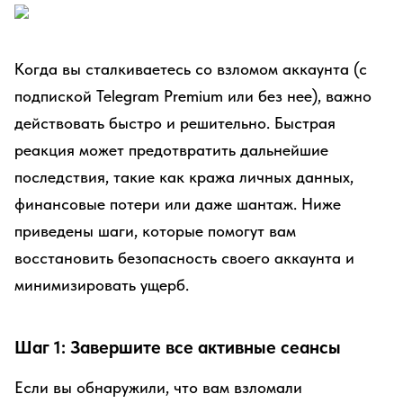
Когда вы сталкиваетесь со взломом аккаунта (с
подпиской Telegram Premium или без нее), важно
действовать быстро и решительно. Быстрая
реакция может предотвратить дальнейшие
последствия, такие как кража личных данных,
финансовые потери или даже шантаж. Ниже
приведены шаги, которые помогут вам
восстановить безопасность своего аккаунта и
минимизировать ущерб.
Шаг 1: Завершите все активные сеансы
Если вы обнаружили, что вам взломали