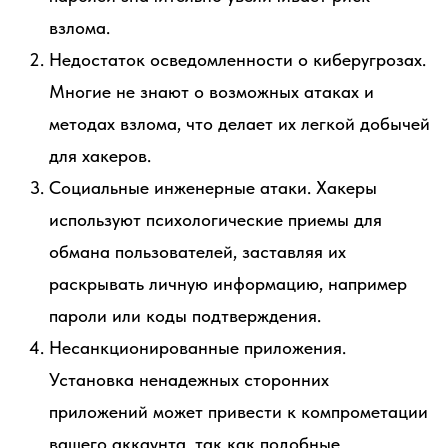
взлома.
Недостаток осведомленности о киберугрозах.
Многие не знают о возможных атаках и
методах взлома, что делает их легкой добычей
для хакеров.
Социальные инженерные атаки. Хакеры
используют психологические приемы для
обмана пользователей, заставляя их
раскрывать личную информацию, например
пароли или коды подтверждения.
Несанкционированные приложения.
Установка ненадежных сторонних
приложений может привести к компрометации
вашего аккаунта, так как подобные