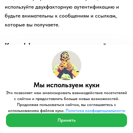
используйте двухфакторную аутентификацию и
будьте внимательны к сообщениям и ссылкам,
которые вы получаете.
Как эффективно защитить свой
аккаунт Telegram от взлома
Мы используем куки
Безопасность вашего аккаунта в Telegram — это
Это позволяет нам анализировать взаимодействие посетителей
первоочередная задача, особенно в свете
с сайтом и предоставлять больше новых возможностей.
возрастающих угроз. В современном цифровом
Продолжая пользоваться сайтом, вы соглашаетесь с
использованием файлов куки.
Политика конфиденциальности
мире каждый из нас становится потенциальной
Принять
мишенью для хакеров и мошенников. Однако
существует множество способов защитить свои