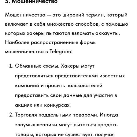
5. Мошенничество
Мошенничество — это широкий термин, который
включает в себя множество способов, с помощью
которых хакеры пытаются взломать аккаунты.
Наиболее распространенные формы
мошенничества в Telegram:
Обманные схемы. Хакеры могут
представляться представителями известных
компаний и просить пользователей
предоставить свои данные для участия в
акциях или конкурсах.
Торговля поддельными товарами. Иногда
злоумышленники могут пытаться продать
товары, которых не существует, получая