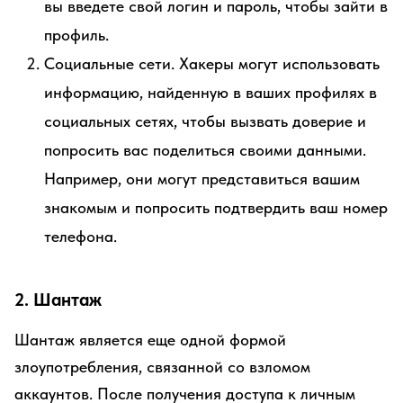
вы введете свой логин и пароль, чтобы зайти в
профиль.
Социальные сети. Хакеры могут использовать
информацию, найденную в ваших профилях в
социальных сетях, чтобы вызвать доверие и
попросить вас поделиться своими данными.
Например, они могут представиться вашим
знакомым и попросить подтвердить ваш номер
телефона.
2. Шантаж
Шантаж является еще одной формой
злоупотребления, связанной со взломом
аккаунтов. После получения доступа к личным