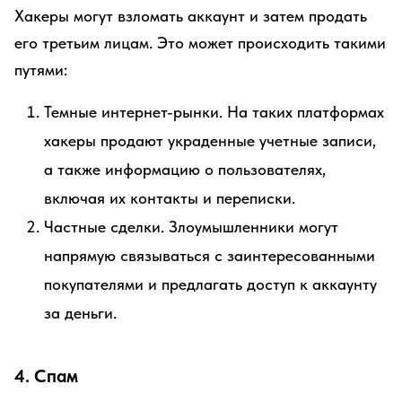
Хакеры могут взломать аккаунт и затем продать
его третьим лицам. Это может происходить такими
путями:
Темные интернет-рынки. На таких платформах
хакеры продают украденные учетные записи,
а также информацию о пользователях,
включая их контакты и переписки.
Частные сделки. Злоумышленники могут
напрямую связываться с заинтересованными
покупателями и предлагать доступ к аккаунту
за деньги.
4. Спам