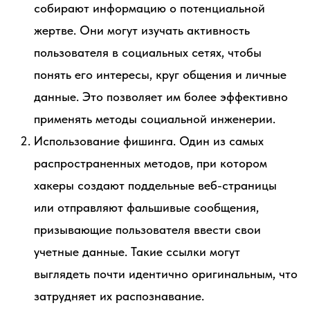
собирают информацию о потенциальной
жертве. Они могут изучать активность
пользователя в социальных сетях, чтобы
понять его интересы, круг общения и личные
данные. Это позволяет им более эффективно
применять методы социальной инженерии.
Использование фишинга. Один из самых
распространенных методов, при котором
хакеры создают поддельные веб-страницы
или отправляют фальшивые сообщения,
призывающие пользователя ввести свои
учетные данные. Такие ссылки могут
выглядеть почти идентично оригинальным, что
затрудняет их распознавание.