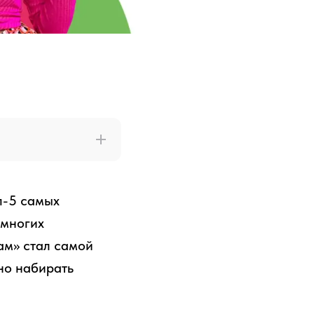
п-5 самых
 многих
ам» стал самой
но набирать