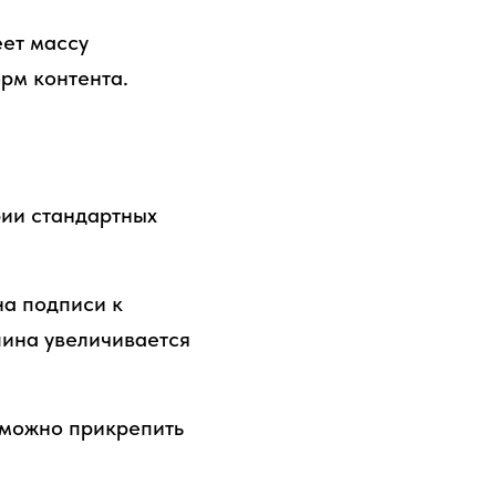
еет массу
рм контента.
рии стандартных
а подписи к
лина увеличивается
: можно прикрепить