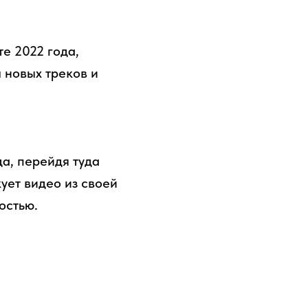
е 2022 года,
 новых треков и
да, перейдя туда
ует видео из своей
остью.