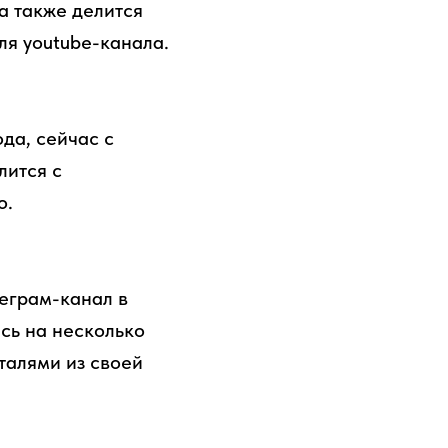
а также делится
ля youtube-канала.
да, сейчас с
лится с
о.
еграм-канал в
ась на несколько
талями из своей