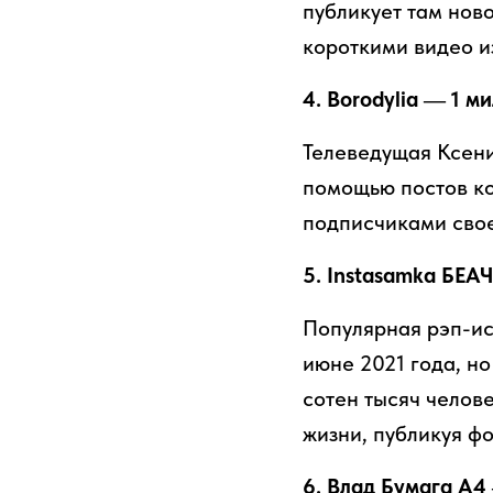
публикует там ново
короткими видео и
4. Borodylia — 1 м
Телеведущая Ксени
помощью постов ко
подписчиками свое
5. Instasamka БЕА
Популярная рэп-ис
июне 2021 года, но
сотен тысяч челов
жизни, публикуя ф
6. Влад Бумага А4