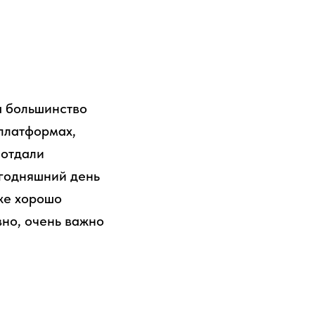
а большинство
платформах,
 отдали
егодняшний день
же хорошо
вно, очень важно