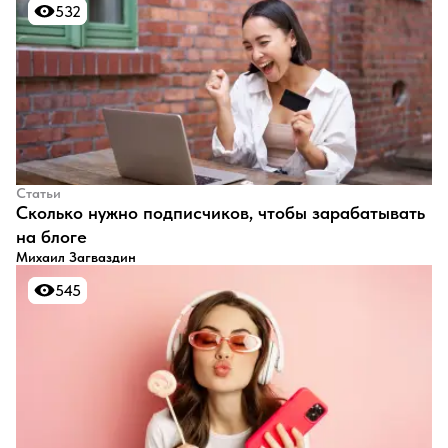
532
532
Статьи
​Сколько нужно подписчиков, чтобы зарабатывать
на блоге
Михаил Загваздин
545
545