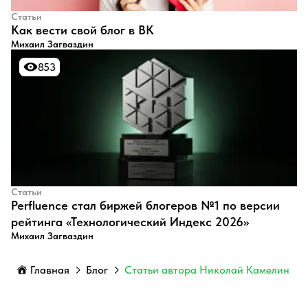
Статьи
​Как вести свой блог в ВК
Михаил Загваздин
853
853
Статьи
Perfluence стал биржей блогеров №1 по версии
рейтинга «Технологический Индекс 2026»
Михаил Загваздин
Главная
Блог
Статьи автора Николай Камелин