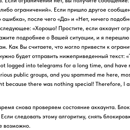
а. Если ограничений нет, вы получите сообщение:
-либо ограничений». Если пришло другое сообще
 ошибка», после чего «Да» и «Нет, ничего подобн
 следующее: «Хорошо! Простите, если аккаунт ог
ажите подробнее о Вашей ситуации, и я перешл
м. Как Вы считаете, что могло привести к ограни
нужно будет отправить нижеприведенный текст: «
not logged into telegrams for a long time, and have
various public groups, and you spammed me here, most
ight because there was nothing special! Therefore, I 
время снова проверяем состояние аккаунта. Бло
Если следовать этому алгоритму, снять блокиров
е возможно.