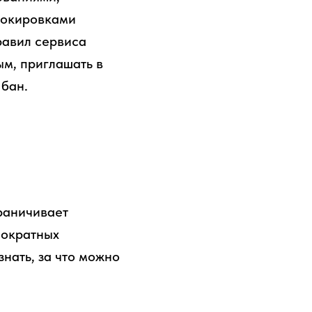
локировками
равил сервиса
ым, приглашать в
 бан.
раничивает
нократных
знать, за что можно