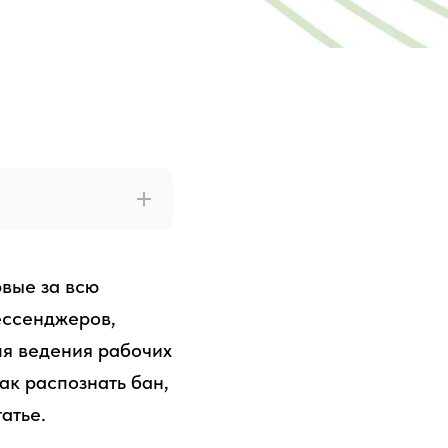
рвые за всю
ессенджеров,
ля ведения рабочих
ак распознать бан,
атье.