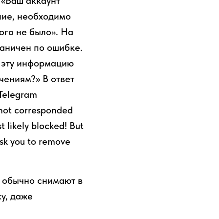
 «Ваш аккаунт
ние, необходимо
ого не было». На
раничен по ошибке.
ю эту информацию
чениям?» В ответ
Telegram
 not corresponded
 likely blocked! But
ask you to remove
к обычно снимают в
ку, даже