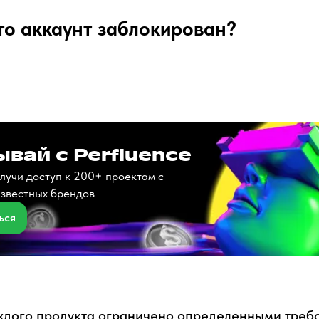
что аккаунт заблокирован?
вай с Perfluence
лучи доступ к 200+ проектам с
известных брендов
ься
ждого продукта ограничено определенными треб