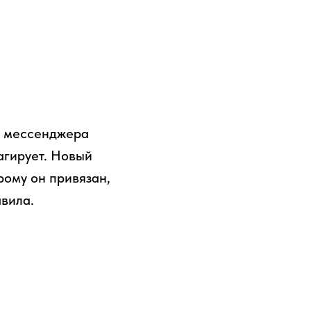
а мессенджера
агирует. Новый
рому он привязан,
вила.