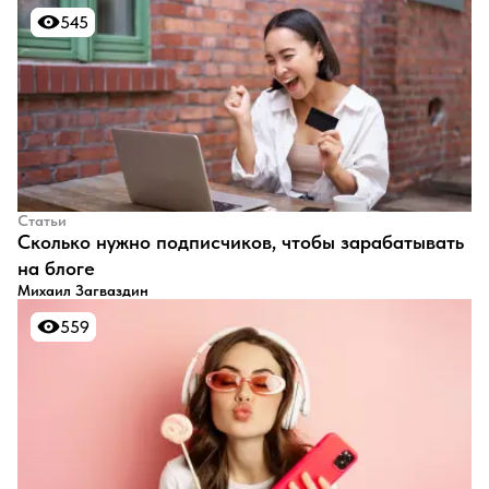
545
545
Статьи
​Сколько нужно подписчиков, чтобы зарабатывать
на блоге
Михаил Загваздин
559
559