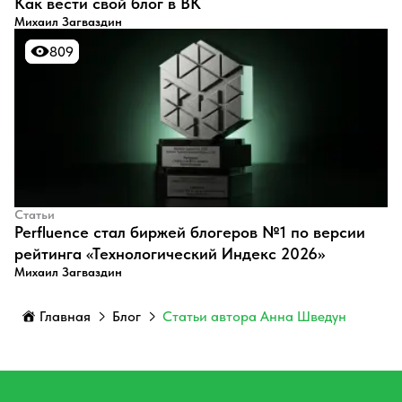
​Как вести свой блог в ВК
Михаил Загваздин
809
809
Статьи
Perfluence стал биржей блогеров №1 по версии
рейтинга «Технологический Индекс 2026»
Михаил Загваздин
Главная
Блог
Статьи автора Анна Шведун