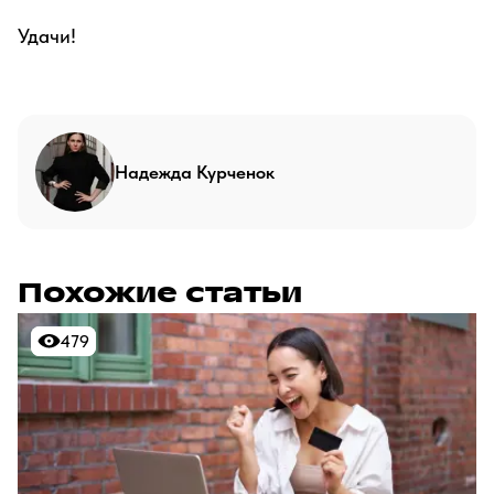
Удачи!
Надежда Курченок
Похожие статьи
479
479