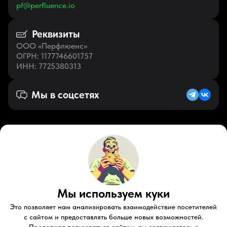
pf@perfluence.io
Реквизиты
ООО «Перфлюенс»
ОГРН
: 1177746601757
ИНН
: 7725380313
Мы в соцсетях
Русский (RU)
VK
Zen
Мы используем куки
Youtube
Telegram
Tiktok
Контакты
Правовые документы
Условия использования
Это позволяет нам анализировать взаимодействие посетителей
Пользовательское соглашение
с сайтом и предоставлять больше новых возможностей.