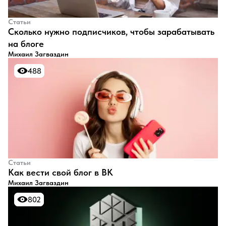
Статьи
​Сколько нужно подписчиков, чтобы зарабатывать
на блоге
Михаил Загваздин
488
488
Статьи
​Как вести свой блог в ВК
Михаил Загваздин
802
802