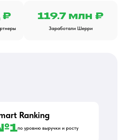
 ₽
119.7 млн ₽
артнеры
Заработали Шерри
mart Ranking
№1
по уровню выручки и росту