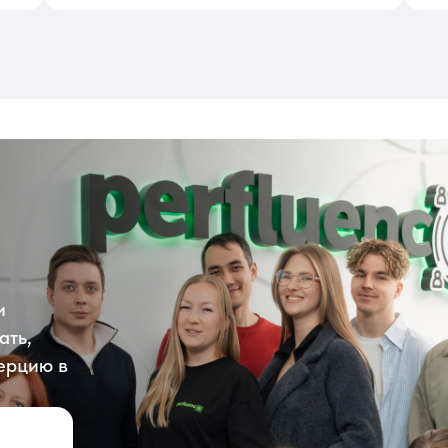
и
ать,
ерцию в