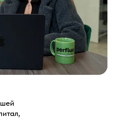
ашей
питал,