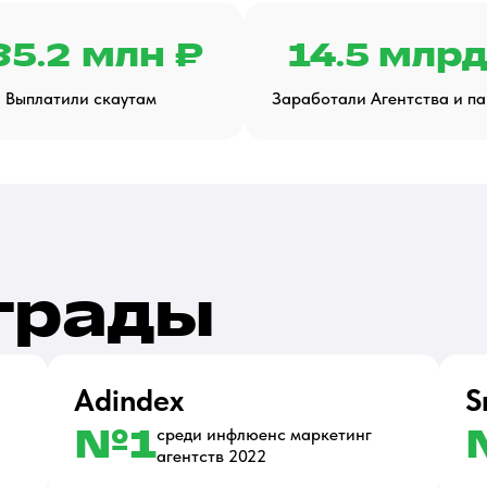
85.2 млн ₽
14.5 млрд
Выплатили скаутам
Заработали Агентства и п
грады
Adindex
S
№1
среди инфлюенс маркетинг
агентств 2022