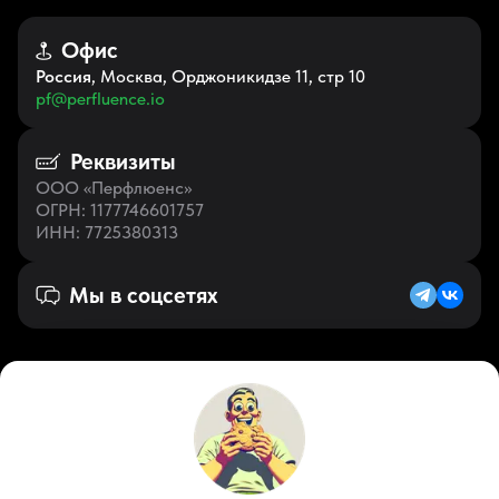
Офис
Россия
, Москва, Орджоникидзе 11, стр 10
pf@perfluence.io
Реквизиты
ООО «Перфлюенс»
ОГРН
: 1177746601757
ИНН
: 7725380313
Мы в соцсетях
Русский (KZ)