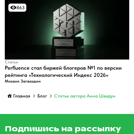
863
863
Статьи
Perfluence стал биржей блогеров №1 по версии
рейтинга «Технологический Индекс 2026»
Михаил Загваздин
Главная
Блог
Статьи автора Анна Шведун
Подпишись на рассылку