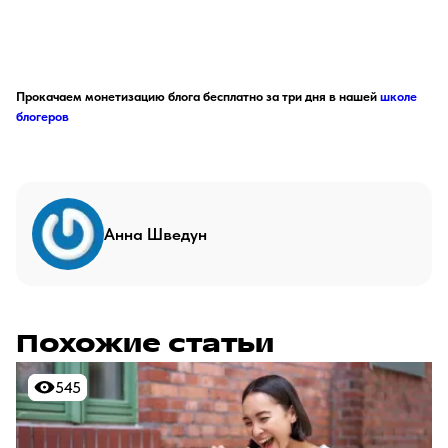
Прокачаем монетизацию блога бесплатно за три дня в нашей
школе
блогеров
Анна Шведун
Похожие статьи
545
545