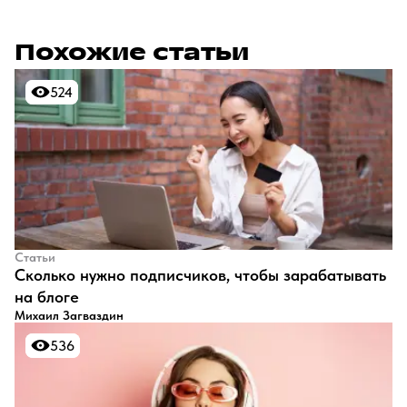
Похожие статьи
524
524
Статьи
​Сколько нужно подписчиков, чтобы зарабатывать
на блоге
Михаил Загваздин
536
536