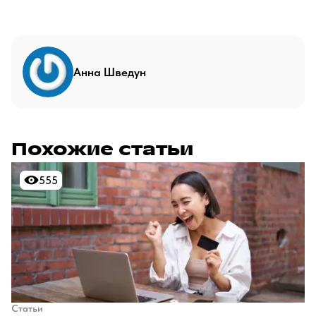
Анна Шведун
Похожие статьи
555
555
Статьи