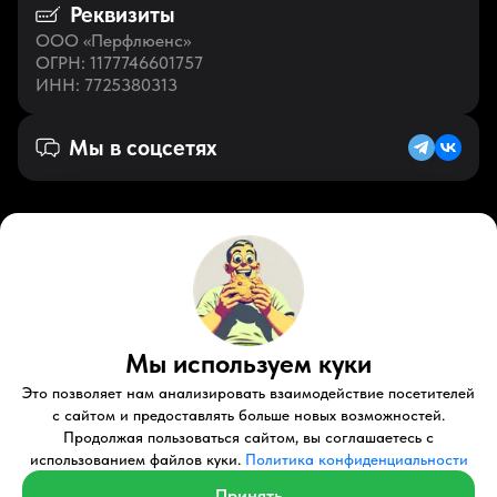
Реквизиты
ООО «Перфлюенс»
ОГРН
: 1177746601757
ИНН
: 7725380313
Мы в соцсетях
Русский (KZ)
VK
Zen
Мы используем куки
Youtube
Telegram
Tiktok
Контакты
Правовые документы
Условия использования
Это позволяет нам анализировать взаимодействие посетителей
Пользовательское соглашение
с сайтом и предоставлять больше новых возможностей.
Продолжая пользоваться сайтом, вы соглашаетесь с
© 2026 Perfluence LLC Все права защищены.
использованием файлов куки.
Политика конфиденциальности
Политика конфиденциальности
Принять