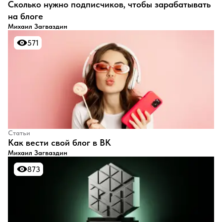
​Сколько нужно подписчиков, чтобы зарабатывать
на блоге
Михаил Загваздин
571
571
Статьи
​Как вести свой блог в ВК
Михаил Загваздин
873
873