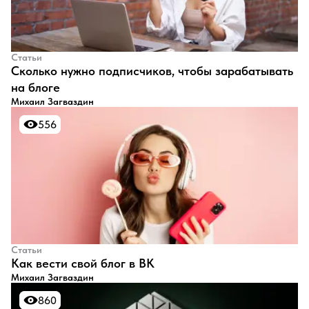
Статьи
​Сколько нужно подписчиков, чтобы зарабатывать
на блоге
Михаил Загваздин
556
556
Статьи
​Как вести свой блог в ВК
Михаил Загваздин
860
860