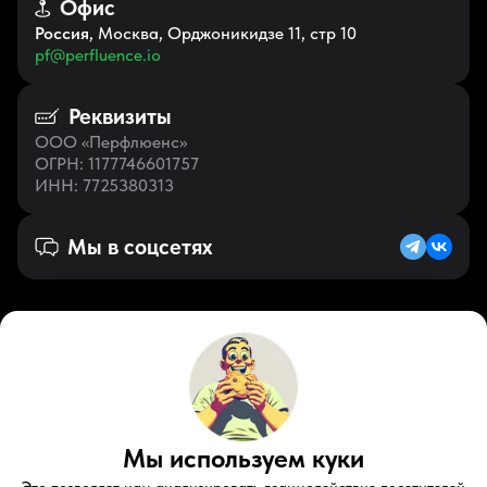
Офис
Россия
, Москва, Орджоникидзе 11, стр 10
pf@perfluence.io
Реквизиты
ООО «Перфлюенс»
ОГРН
: 1177746601757
ИНН
: 7725380313
Мы в соцсетях
Русский (KZ)
VK
Zen
Мы используем куки
Youtube
Telegram
Tiktok
Контакты
Правовые документы
Условия использования