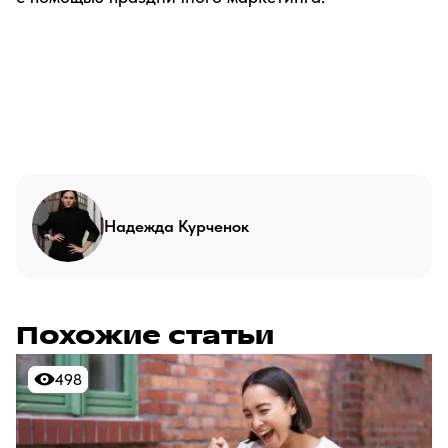
Надежда Курченок
Похожие статьи
498
498