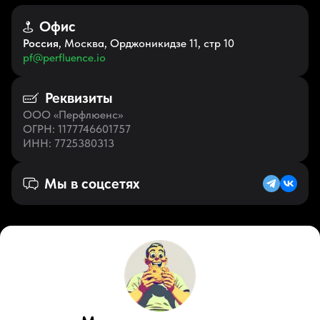
Офис
Россия
, Москва, Орджоникидзе 11, стр 10
pf@perfluence.io
Реквизиты
ООО «Перфлюенс»
ОГРН
: 1177746601757
ИНН
: 7725380313
Мы в соцсетях
Русский (KZ)
VK
Zen
Youtube
Telegram
Tiktok
Контакты