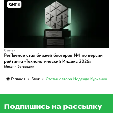
818
818
Статьи
Perfluence стал биржей блогеров №1 по версии
рейтинга «Технологический Индекс 2026»
Михаил Загваздин
Главная
Блог
Статьи автора Надежда Курченок
Подпишись на рассылку