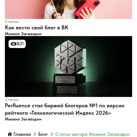
Статьи
​Как вести свой блог в ВК
Михаил Загваздин
831
831
Статьи
Perfluence стал биржей блогеров №1 по версии
рейтинга «Технологический Индекс 2026»
Михаил Загваздин
Главная
Блог
Статьи автора Михаил Загваздин