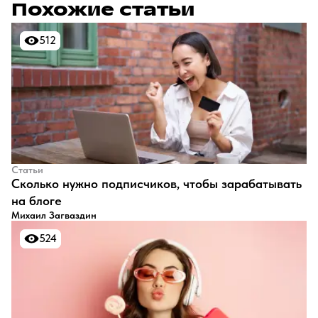
Похожие статьи
512
512
Статьи
​Сколько нужно подписчиков, чтобы зарабатывать
на блоге
Михаил Загваздин
524
524