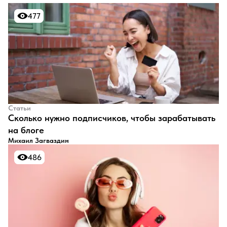
477
477
Статьи
​Сколько нужно подписчиков, чтобы зарабатывать
на блоге
Михаил Загваздин
486
486