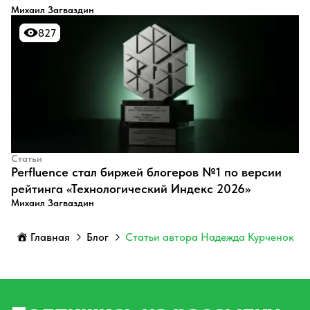
Михаил Загваздин
827
827
Статьи
Perfluence стал биржей блогеров №1 по версии
рейтинга «Технологический Индекс 2026»
Михаил Загваздин
Главная
Блог
Статьи автора Надежда Курченок