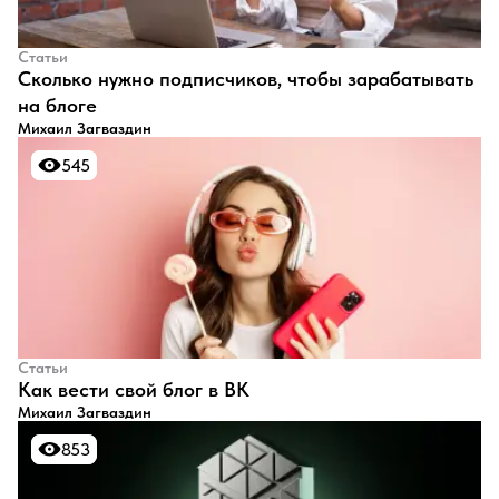
Статьи
​Сколько нужно подписчиков, чтобы зарабатывать
на блоге
Михаил Загваздин
545
545
Статьи
​Как вести свой блог в ВК
Михаил Загваздин
853
853