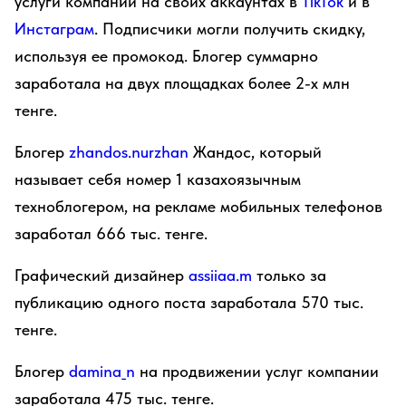
услуги компании на своих аккаунтах в
TikTok
и в
Инстаграм
. Подписчики могли получить скидку,
используя ее промокод. Блогер суммарно
заработала на двух площадках более 2-х млн
тенге.
Блогер
zhandos.nurzhan
Жандос, который
называет себя номер 1 казахоязычным
техноблогером, на рекламе мобильных телефонов
заработал 666 тыс. тенге.
Графический дизайнер
assiiaa.m
только за
публикацию одного поста заработала 570 тыс.
тенге.
Блогер
damina_n
на продвижении услуг компании
заработала 475 тыс. тенге.