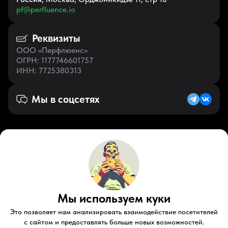
pf@perfluence.io
Реквизиты
ООО «Перфлюенс»
ОГРН
: 1177746601757
ИНН
: 7725380313
Мы в соцсетях
Русский (KZ)
VK
Zen
Мы используем куки
Youtube
Telegram
Tiktok
Контакты
Правовые документы
Условия использования
Это позволяет нам анализировать взаимодействие посетителей
Пользовательское соглашение
с сайтом и предоставлять больше новых возможностей.