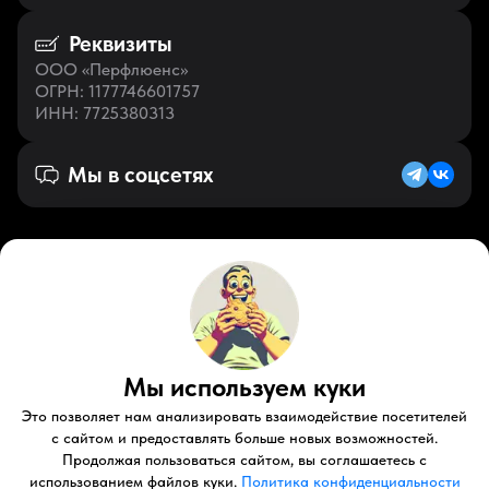
Реквизиты
ООО «Перфлюенс»
ОГРН
: 1177746601757
ИНН
: 7725380313
Мы в соцсетях
Русский (KZ)
VK
Zen
Мы используем куки
Youtube
Telegram
Tiktok
Контакты
Правовые документы
Условия использования
Это позволяет нам анализировать взаимодействие посетителей
Пользовательское соглашение
с сайтом и предоставлять больше новых возможностей.
Продолжая пользоваться сайтом, вы соглашаетесь с
© 2026 Perfluence LLC Все права защищены.
использованием файлов куки.
Политика конфиденциальности