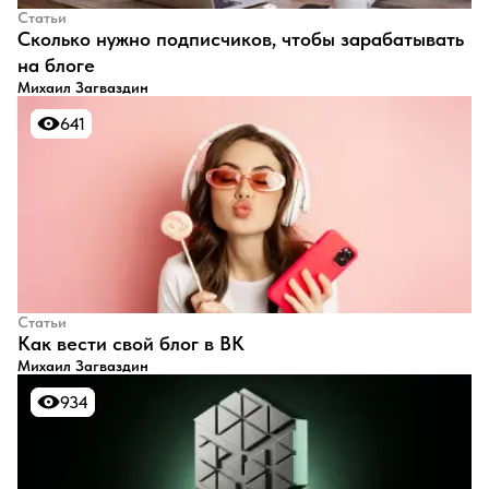
Статьи
​Сколько нужно подписчиков, чтобы зарабатывать
на блоге
Михаил Загваздин
641
641
Статьи
​Как вести свой блог в ВК
Михаил Загваздин
934
934