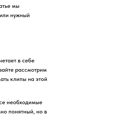
татье мы
сили нужный
четает в себе
авайте рассмотрим
ать клипы на этой
все необходимые
но понятный, но в