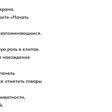
крана.
рите «Начать
е запоминающимся.
ю роль в клипах.
я нахождения
панель
же отметить товары
риватности,
й.