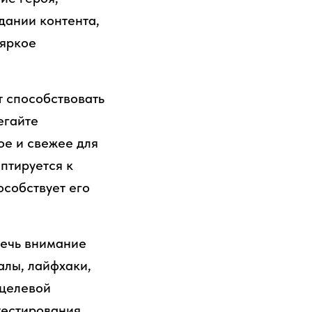
дании контента,
 яркое
т способствовать
егайте
ое и свежее для
птируется к
особствует его
лечь внимание
алы, лайфхаки,
 целевой
тестирования