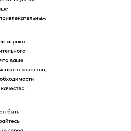
чше
 привлекательным
оры играют
ительного
 что ваше
ысокого качества,
еобходимости
 качество
ен быть
райтесь
ие героя,