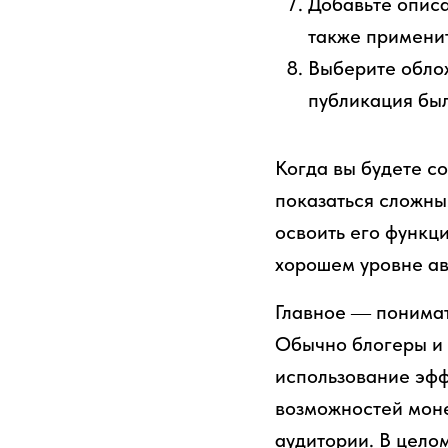
Добавьте описа
также применит
Выберите облож
публикация был
Когда вы будете с
показаться сложны
освоить его функц
хорошем уровне ав
Главное ― понимат
Обычно блогеры и 
использование эф
возможностей моне
аудитории. В цело