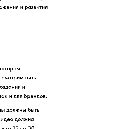
ажения и развития
 котором
ссмотрим пять
создания и
ак и для брендов.
пы должны быть
видео должна
н от 15 до 30