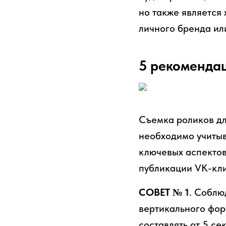
но также является
личного бренда или
5 рекомендац
Съемка роликов дл
необходимо учитыв
ключевых аспектов
публикации VK-кли
СОВЕТ № 1
. Соблю
вертикального фор
составлять от 5 се