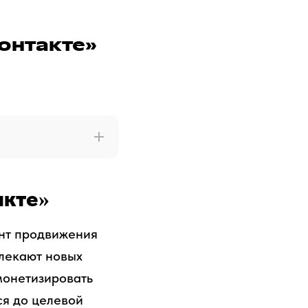
контакте»
акте»
ент продвижения
лекают новых
монетизировать
ся до целевой