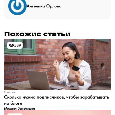
Ангелина Орлова
Похожие статьи
539
539
Статьи
​Сколько нужно подписчиков, чтобы зарабатывать
на блоге
Михаил Загваздин