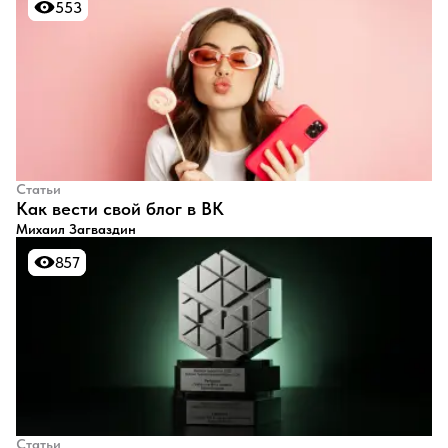
553
553
Статьи
​Как вести свой блог в ВК
Михаил Загваздин
857
857
Статьи