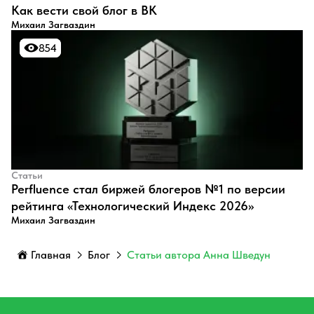
​Как вести свой блог в ВК
Михаил Загваздин
854
854
Статьи
Perfluence стал биржей блогеров №1 по версии
рейтинга «Технологический Индекс 2026»
Михаил Загваздин
Главная
Блог
Статьи автора Анна Шведун