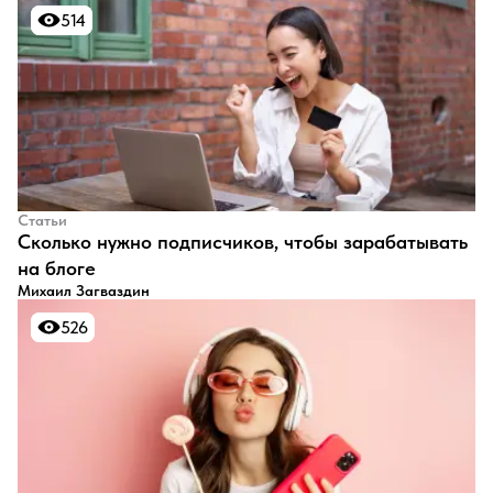
514
514
Статьи
​Сколько нужно подписчиков, чтобы зарабатывать
на блоге
Михаил Загваздин
526
526