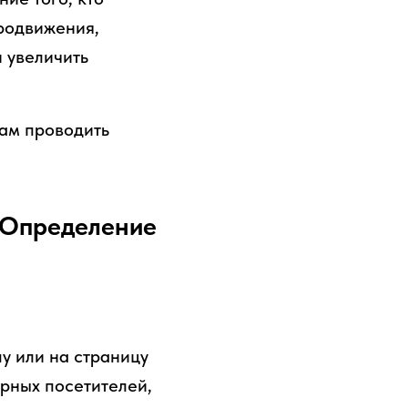
продвижения,
и увеличить
рам проводить
о Определение
пу или на страницу
орных посетителей,