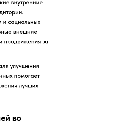
акие внутренние
дитории.
м и социальных
ивные внешние
ии продвижения за
для улучшения
анных помогает
ижения лучших
ей во