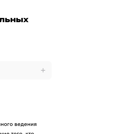
альных
шного ведения
ие того, кто