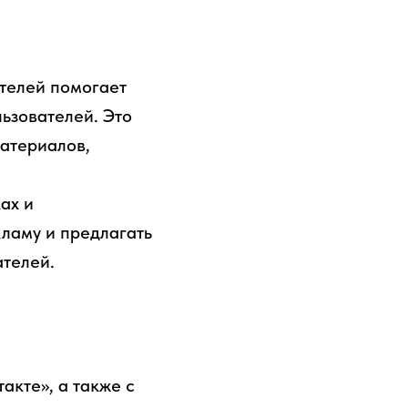
телей помогает
льзователей. Это
материалов,
ах и
кламу и предлагать
ателей.
акте», а также с