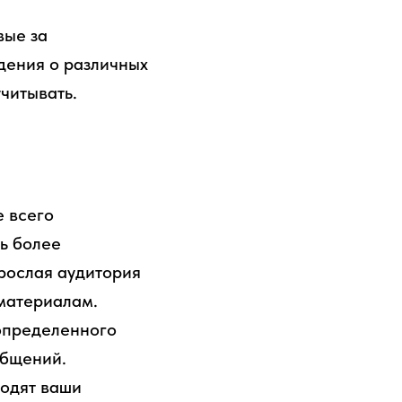
вые за
дения о различных
читывать.
е всего
ь более
зрослая аудитория
материалам.
 определенного
общений.
ходят ваши