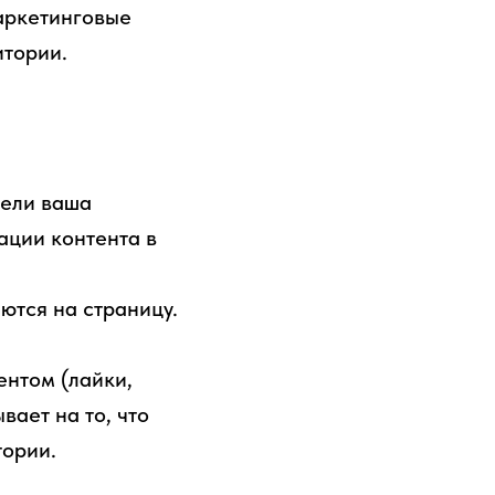
маркетинговые
итории.
дели ваша
ации контента в
ются на страницу.
ентом (лайки,
вает на то, что
тории.