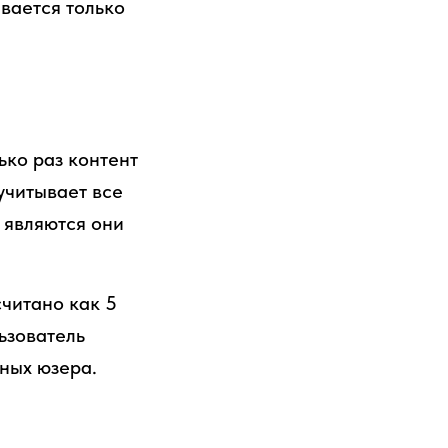
ывается только
ько раз контент
 учитывает все
, являются они
считано как 5
льзователь
ьных юзера.