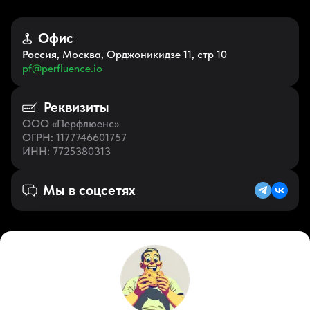
Офис
Россия
, Москва, Орджоникидзе 11, стр 10
pf@perfluence.io
Реквизиты
ООО «Перфлюенс»
ОГРН
: 1177746601757
ИНН
: 7725380313
Мы в соцсетях
Русский (KZ)