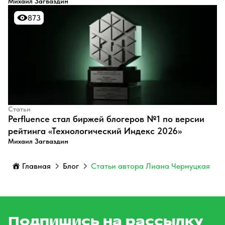
Михаил Загваздин
873
873
Статьи
Perfluence стал биржей блогеров №1 по версии
рейтинга «Технологический Индекс 2026»
Михаил Загваздин
Главная
Блог
Статьи автора Лиана Чернуцкая
Подпишись на рассылку