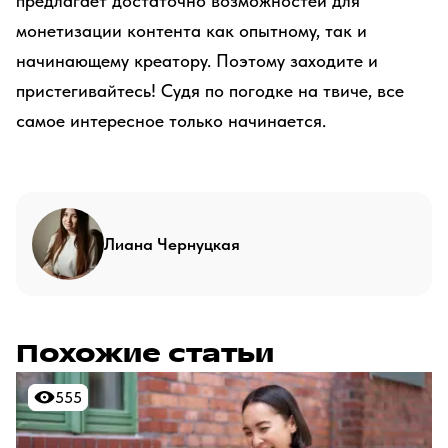
предлагает достаточно возможностей для
монетизации контента как опытному, так и
начинающему креатору. Поэтому заходите и
пристегивайтесь! Судя по погодке на твиче, все
самое интересное только начинается.
Лиана Чернуцкая
Похожие статьи
555
555