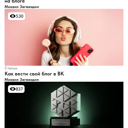
на блоге
Михаил Загваздин
530
530
Статьи
​Как вести свой блог в ВК
Михаил Загваздин
837
837