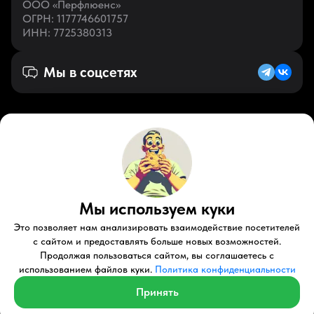
ООО «Перфлюенс»
ОГРН
: 1177746601757
ИНН
: 7725380313
Мы в соцсетях
Русский (KZ)
VK
Zen
Мы используем куки
Youtube
Telegram
Tiktok
Контакты
Правовые документы
Условия использования
Это позволяет нам анализировать взаимодействие посетителей
Пользовательское соглашение
с сайтом и предоставлять больше новых возможностей.
Продолжая пользоваться сайтом, вы соглашаетесь с
© 2026 Perfluence LLC Все права защищены.
использованием файлов куки.
Политика конфиденциальности
Политика конфиденциальности
Принять